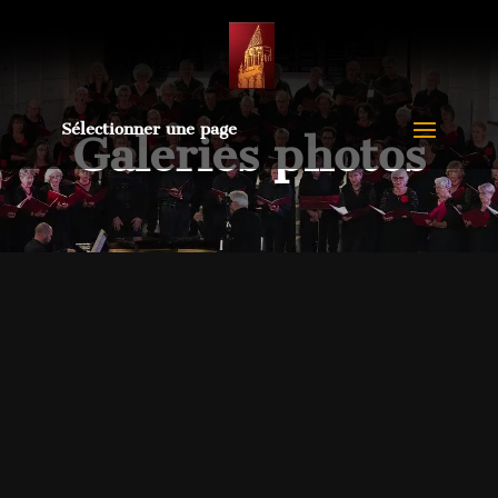
Sélectionner une page
Galeries photos
Brahms » et »
Mendelssohn »
Juin 2025 à l’Abbaye aux Dames de Saintes
« Stabat Mater » de Rossini