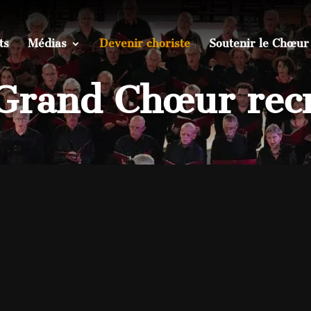
ts
Médias
Devenir choriste
Soutenir le Chœur
Grand Chœur rec
hanté…
e chanter…
aux Dames de Saintes :